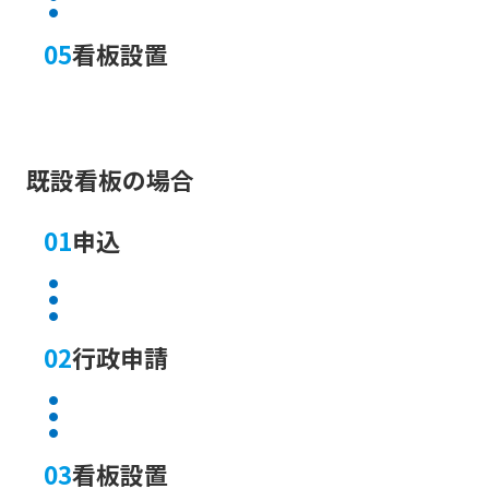
05
看板設置
既設看板の場合
01
申込
02
行政申請
03
看板設置